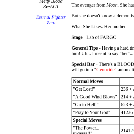
Melty Blood
The avenger from
Moon
. She ha
Re•ACT
But she doesn't know a demon is 
Eternal Fighter
Zero
What She Likes: Her mother
Stage
- Lab of FARGO
General Tips
- Having a hard t
him! Uh... I meant to say "her"...
Special Bar
- There's a BLOOD 
will go into "
Genocide
" automati
Normal Moves
"Get Lost!"
236 +
"A Good Wind Blows"
214 +
"Go to Hell!"
623 +
"Pray to Your God"
41236
Special Moves
"The Power...
214123
uwaaaa!!"