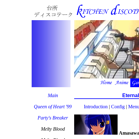
Main
Eternal
Queen of Heart '99
Introduction
|
Config
|
Menu
Party's Breaker
Melty Blood
Amasawa