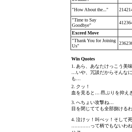
"How About the..."
21421
"Time to Say
41236
Goodbye"
Exceed Move
"Thank You for Joining
23623
Us"
Win Quotes
1. あら、あなたけっこう美
…いや、冗談だからそんな
も…
2. クッ！
血を見ると… 昂ぶりを抑え
3. へちょい攻撃ね…
目を閉じてても全部捌ける
4. 泣けッ！叫べッ！そして
…………って柄でもないわ
ハァ…