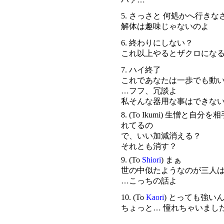
5. さっさと 何処かへ行きな
解体は趣味じゃないのよ
6. 終わりにしない？
これ以上やるとザクロにな
7. ハイ終了
これであなたは一歩でも動
…フフ、冗談よ
私そんな器用な事はできな
8. (To Ikumi) 生憎と自
れてるの
で、いい加減消える？
それとも消す？
9. (To
Shiori
) まぁ
世の中似たようなのが三人
…こっちの話よ
10. (To
Kaori
) とっても強い
ちょっと… 憧れちゃいまし